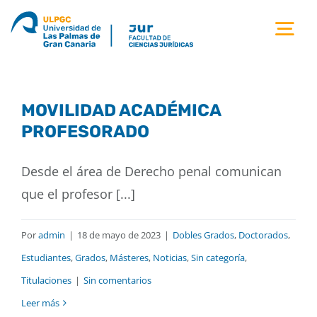
Saltar
al
Tog
contenido
Nav
la facultad
MOVILIDAD ACADÉMICA
titulaciones
PROFESORADO
estudiantes
Desde el área de Derecho penal comunican
que el profesor [...]
calidad
Por
admin
|
18 de mayo de 2023
|
Dobles Grados
,
Doctorados
,
movilidad
Estudiantes
,
Grados
,
Másteres
,
Noticias
,
Sin categoría
,
Titulaciones
|
Sin comentarios
Leer más
noticias