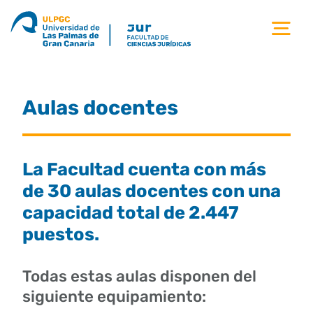
Saltar
al
Tog
contenido
Nav
la facultad
Aulas docentes
titulaciones
estudiantes
La Facultad cuenta con más
de 30 aulas docentes con una
calidad
capacidad total de 2.447
puestos.
movilidad
Todas estas aulas disponen del
siguiente equipamiento:
noticias