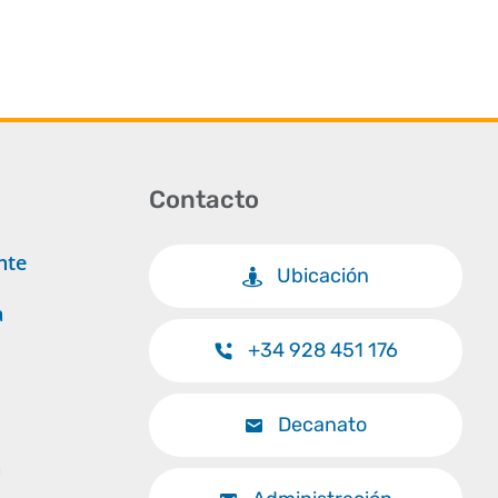
Contacto
nte
Ubicación
a
+34 928 451 176
Decanato
a