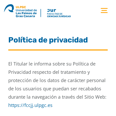
Saltar
al
Tog
contenido
Nav
la facultad
Política de privacidad
titulaciones
estudiantes
El Titular le informa sobre su Política de
Privacidad respecto del tratamiento y
calidad
protección de los datos de carácter personal
de los usuarios que puedan ser recabados
movilidad
durante la navegación a través del Sitio Web:
https://fccjj.ulpgc.es
noticias