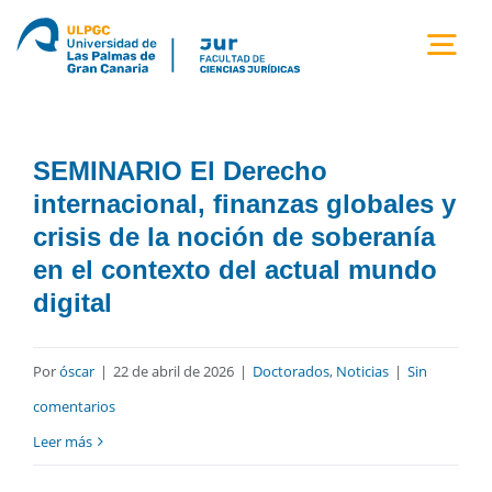
Saltar
al
Togg
contenido
Navi
la facultad
SEMINARIO El Derecho
titulaciones
internacional, finanzas globales y
crisis de la noción de soberanía
estudiantes
en el contexto del actual mundo
digital
calidad
Por
óscar
|
22 de abril de 2026
|
Doctorados
,
Noticias
|
Sin
movilidad
comentarios
Leer más
noticias