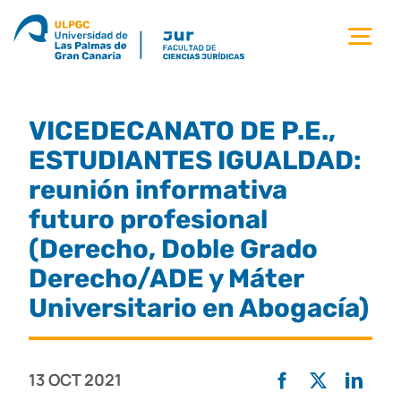
Saltar
al
Tog
contenido
Nav
la facultad
VICEDECANATO DE P.E.,
titulaciones
ESTUDIANTES IGUALDAD:
reunión informativa
estudiantes
futuro profesional
(Derecho, Doble Grado
calidad
Derecho/ADE y Máter
Universitario en Abogacía)
movilidad
13 OCT 2021
noticias