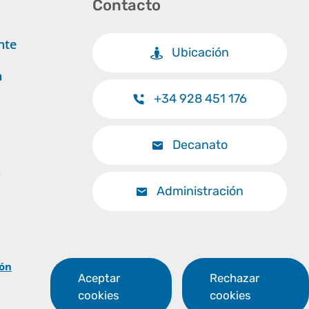
Contacto
nte
Ubicación
a
+34 928 451 176
Decanato
a
Administración
Volver al inicio
ión
Aceptar
Rechazar
cookies
cookies