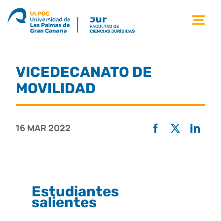
Saltar
al
Tog
contenido
Nav
la facultad
VICEDECANATO DE
titulaciones
MOVILIDAD
estudiantes
16 MAR 2022
calidad
movilidad
Estudiantes
salientes
noticias