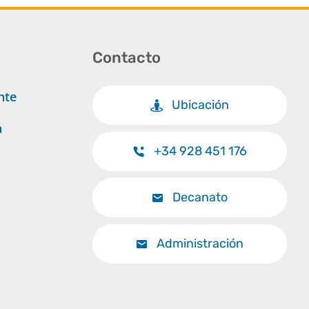
Contacto
nte
Ubicación
a
+34 928 451 176
Decanato
a
Administración