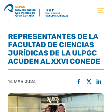
Saltar
al
Tog
contenido
Nav
la facultad
REPRESENTANTES DE LA
titulaciones
FACULTAD DE CIENCIAS
JURÍDICAS DE LA ULPGC
estudiantes
ACUDEN AL XXVI CONEDE
calidad
14 MAR 2024
movilidad
noticias