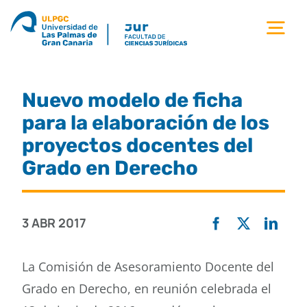
Saltar
al
Tog
contenido
Nav
la facultad
Nuevo modelo de ficha
titulaciones
para la elaboración de los
proyectos docentes del
estudiantes
Grado en Derecho
calidad
3 ABR 2017
movilidad
La Comisión de Asesoramiento Docente del
Grado en Derecho, en reunión celebrada el
noticias