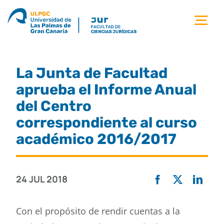
Saltar
al
Tog
contenido
Nav
la facultad
La Junta de Facultad
titulaciones
aprueba el Informe Anual
del Centro
estudiantes
correspondiente al curso
académico 2016/2017
calidad
24 JUL 2018
movilidad
Con el propósito de rendir cuentas a la
noticias