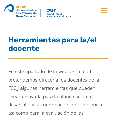
Saltar
al
Tog
contenido
Nav
la facultad
Herramientas para la/el
titulaciones
docente
estudiantes
En este apartado de la web de calidad
calidad
pretendemos ofrecer a los docentes de la
FCCJJ algunas herramientas que pueden
movilidad
servir de ayuda para la planificación, el
desarrollo y la coordinación de la docencia
noticias
así como para la evaluación de las