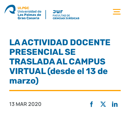
Saltar
al
Tog
contenido
Nav
la facultad
LA ACTIVIDAD DOCENTE
titulaciones
PRESENCIAL SE
TRASLADA AL CAMPUS
estudiantes
VIRTUAL (desde el 13 de
marzo)
calidad
13 MAR 2020
movilidad
noticias