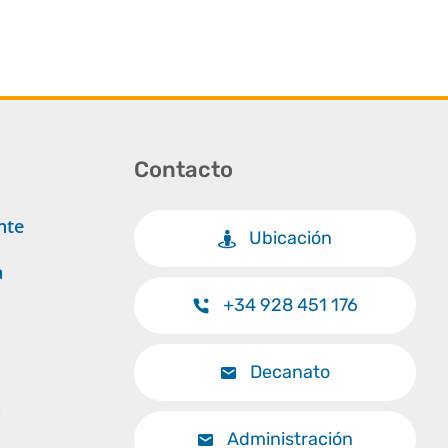
Contacto
nte
Ubicación
a
+34 928 451 176
Decanato
a
Administración