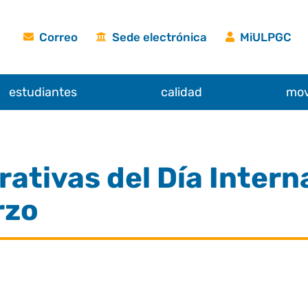
Correo
Sede electrónica
MiULPGC
estudiantes
calidad
mov
ivas del Día Interna
rzo