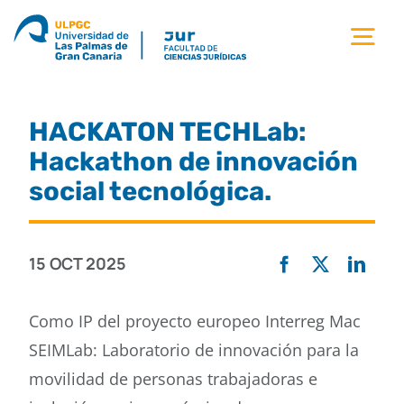
Saltar
al
Tog
contenido
Nav
la facultad
HACKATON TECHLab:
titulaciones
Hackathon de innovación
social tecnológica.
estudiantes
15 OCT 2025
calidad
Como IP del proyecto europeo Interreg Mac
movilidad
SEIMLab: Laboratorio de innovación para la
movilidad de personas trabajadoras e
noticias