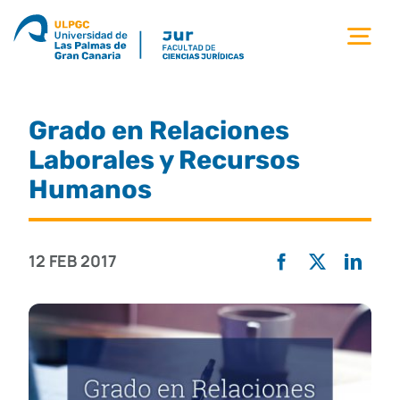
Saltar
al
Tog
contenido
Nav
la facultad
Grado en Relaciones
titulaciones
Laborales y Recursos
Humanos
estudiantes
12 FEB 2017
calidad
movilidad
noticias