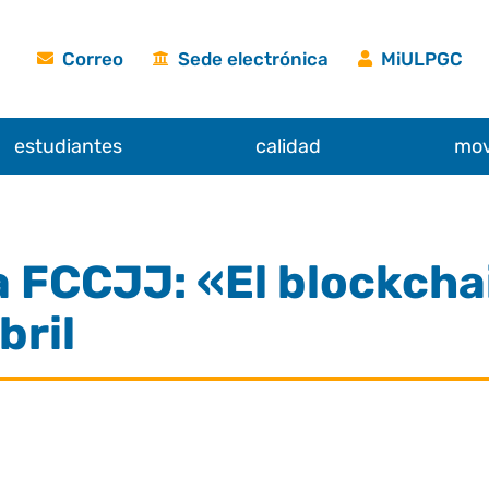
Correo
Sede electrónica
MiULPGC
estudiantes
calidad
mov
a FCCJJ: «El blockcha
bril