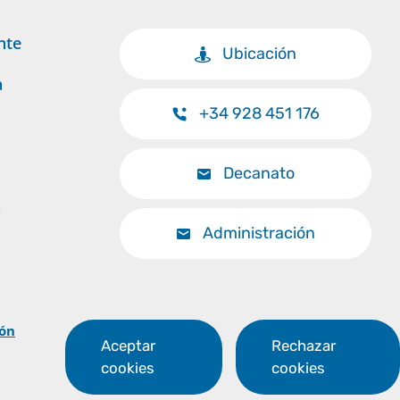
nte
Ubicación
a
+34 928 451 176
Decanato
a
Administración
Volver al inicio
ión
Aceptar
Rechazar
cookies
cookies