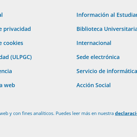
al
Información al Estudia
de privacidad
Biblioteca Universitari
de cookies
Internacional
idad (ULPGC)
Sede electrónica
encia
Servicio de informátic
ta web
Acción Social
web y con fines analíticos. Puedes leer más en nuestra
declarac
© Universidad de Las Palmas de Gran Canaria · ULPGC