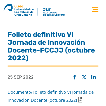
Saltar
al
Tog
contenido
Nav
la facultad
Folleto definitivo VI
titulaciones
Jornada de Innovación
Docente-FCCJJ (octubre
estudiantes
2022)
calidad
25 SEP 2022
movilidad
Documento/Folleto definitivo VI Jornada de
Innovación Docente (octubre 2022)
noticias