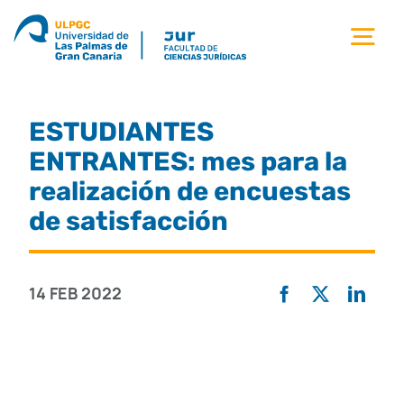
Saltar
al
Tog
contenido
Nav
la facultad
ESTUDIANTES
titulaciones
ENTRANTES: mes para la
realización de encuestas
estudiantes
de satisfacción
calidad
14 FEB 2022
movilidad
noticias