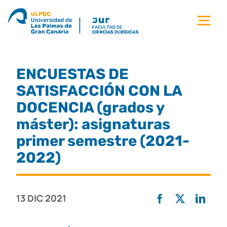
Saltar
al
Tog
contenido
Nav
la facultad
ENCUESTAS DE
titulaciones
SATISFACCIÓN CON LA
DOCENCIA (grados y
estudiantes
máster): asignaturas
primer semestre (2021-
calidad
2022)
movilidad
13 DIC 2021
noticias