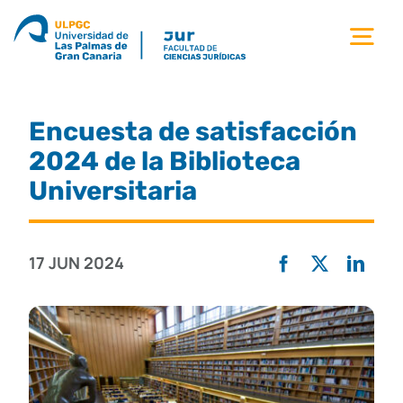
Saltar
al
Tog
contenido
Nav
la facultad
Encuesta de satisfacción
titulaciones
2024 de la Biblioteca
Universitaria
estudiantes
17 JUN 2024
calidad
movilidad
noticias