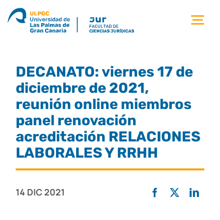
Saltar
al
Tog
contenido
Nav
la facultad
DECANATO: viernes 17 de
titulaciones
diciembre de 2021,
reunión online miembros
estudiantes
panel renovación
acreditación RELACIONES
calidad
LABORALES Y RRHH
movilidad
14 DIC 2021
noticias