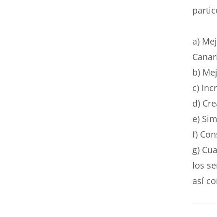
partic
a) Mej
Canar
b) Mej
c) Inc
d) Cre
e) Sim
f) Co
g) Cua
los s
así co