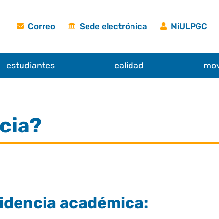
Correo
Sede electrónica
MiULPGC
estudiantes
calidad
mov
cia?
idencia académica: