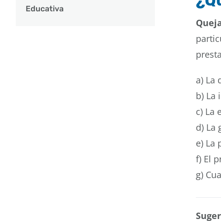
¿Qu
Educativa
Queja
partic
prest
a) La
b) La 
c) La 
d) La 
e) La 
f) El 
g) Cua
Suger