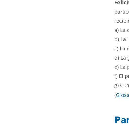
Felic
parti
recibi
a) La 
b) La 
c) La 
d) La 
e) La 
f) El 
g) Cua
(
Glosa
Par