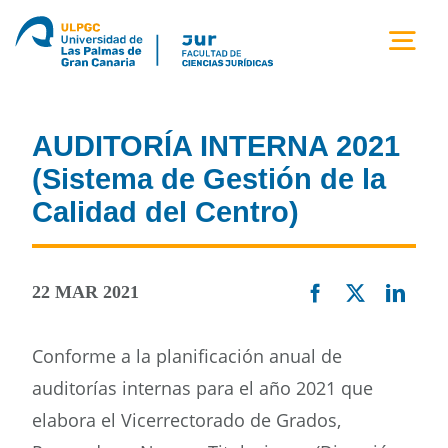
Saltar
al
Togg
contenido
Navi
la facultad
AUDITORÍA INTERNA 2021
titulaciones
(Sistema de Gestión de la
Calidad del Centro)
estudiantes
22 MAR 2021
calidad
Conforme a la planificación anual de
movilidad
auditorías internas para el año 2021 que
elabora el Vicerrectorado de Grados,
noticias