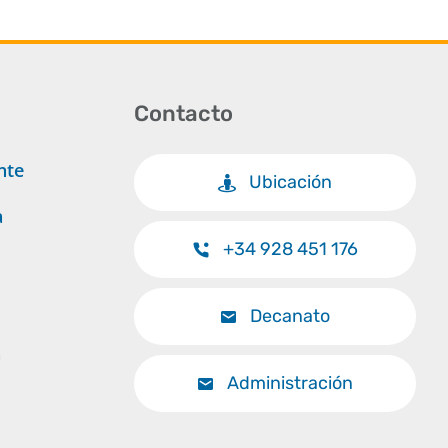
Contacto
nte
Ubicación
a
+34 928 451 176
Decanato
a
Administración