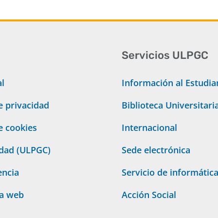
Servicios ULPGC
al
Información al Estudia
de privacidad
Biblioteca Universitari
de cookies
Internacional
idad (ULPGC)
Sede electrónica
encia
Servicio de informátic
ta web
Acción Social