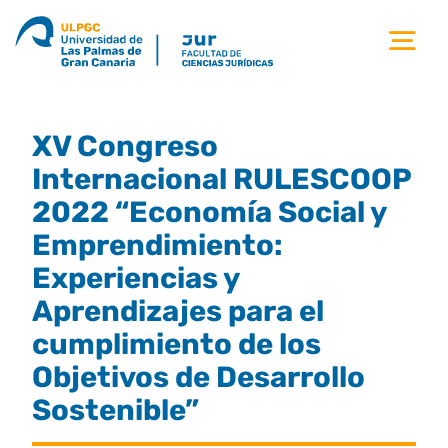
Saltar
al
Tog
contenido
Nav
la facultad
XV Congreso
titulaciones
Internacional RULESCOOP
2022 “Economía Social y
estudiantes
Emprendimiento:
Experiencias y
calidad
Aprendizajes para el
cumplimiento de los
movilidad
Objetivos de Desarrollo
Sostenible”
noticias