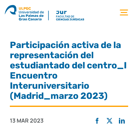
Saltar
al
Tog
contenido
Nav
la facultad
Participación activa de la
titulaciones
representación del
estudiantado del centro_I
estudiantes
Encuentro
Interuniversitario
calidad
(Madrid_marzo 2023)
movilidad
13 MAR 2023
noticias