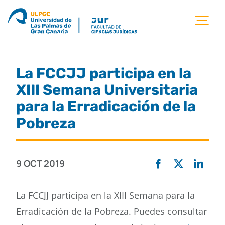
Saltar
al
Tog
contenido
Nav
la facultad
La FCCJJ participa en la
titulaciones
XIII Semana Universitaria
para la Erradicación de la
estudiantes
Pobreza
calidad
9 OCT 2019
movilidad
La FCCJJ participa en la XIII Semana para la
Erradicación de la Pobreza. Puedes consultar
noticias