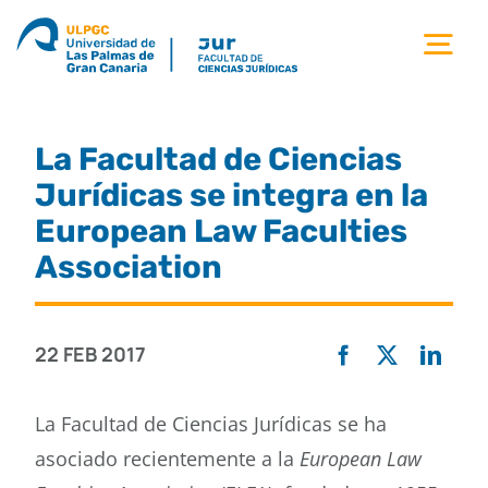
Saltar
al
Tog
contenido
Nav
la facultad
La Facultad de Ciencias
titulaciones
Jurídicas se integra en la
European Law Faculties
estudiantes
Association
calidad
22 FEB 2017
movilidad
La Facultad de Ciencias Jurídicas se ha
asociado recientemente a la
European Law
noticias