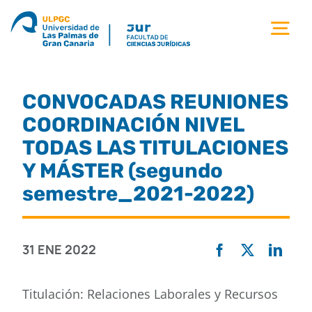
Saltar
al
Tog
contenido
Nav
la facultad
CONVOCADAS REUNIONES
titulaciones
COORDINACIÓN NIVEL
TODAS LAS TITULACIONES
estudiantes
Y MÁSTER (segundo
semestre_2021-2022)
calidad
31 ENE 2022
movilidad
Titulación: Relaciones Laborales y Recursos
noticias