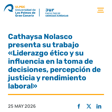
Saltar
al
Tog
contenido
Nav
la facultad
Cathaysa Nolasco
titulaciones
presenta su trabajo
«Liderazgo ético y su
estudiantes
influencia en la toma de
decisiones, percepción de
calidad
justicia y rendimiento
laboral»
movilidad
25 MAY 2026
noticias