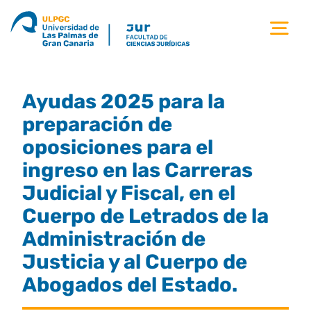
Saltar
al
Tog
contenido
Nav
la facultad
Ayudas 2025 para la
titulaciones
preparación de
oposiciones para el
estudiantes
ingreso en las Carreras
Judicial y Fiscal, en el
calidad
Cuerpo de Letrados de la
Administración de
movilidad
Justicia y al Cuerpo de
Abogados del Estado.
noticias